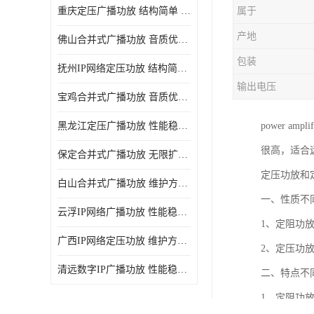
重庆定压广播功放 结构简单 传输距离远
属于
产地
佛山合并式广播功放 音质优美清晰 输出电压大 电流小
包装
抚州IP网络定压功放 结构简单 多应用于公共场合
输出电压
宝鸡合并式广播功放 音质优美清晰 维护方便
黑龙江定压广播功放 性能稳定 无限扩容
power a
很高，适合
保定合并式广播功放 无限扩容 设计结构简单
定压功放和
白山合并式广播功放 维护方便 多应用于公共场合
一、性质不
云浮IP网络广播功放 性能稳定 设计结构简单
1、定阻功
广西IP网络定压功放 维护方便 多应用于公共场合
2、定压功
清远数字IP广播功放 性能稳定 传输距离远
二、特点不
1、定阻功