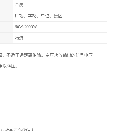
金属
广场、学校、单位、景区
60W-2000W
物流
很小，一般为8欧姆，不适于远距离传输。定压功放输出的信号电压
用以降压。
负荷改变而变化很大。