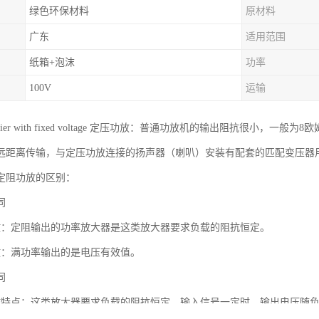
绿色环保材料
原材料
广东
适用范围
纸箱+泡沫
功率
100V
运输
mplifier with fixed voltage 定压功放：普通功放机的输出阻抗
远距离传输，与定压功放连接的扬声器（喇叭）安装有配套的匹配变压器
定阻功放的区别：
同
放：定阻输出的功率放大器是这类放大器要求负载的阻抗恒定。
放：满功率输出的是电压有效值。
同
放特点：这类放大器要求负载的阻抗恒定。输入信号一定时，输出电压随