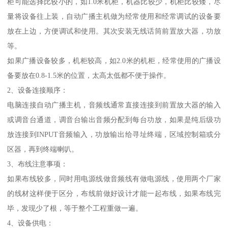
柜可能选择比较小的，如1.0米机柜，机器比较少，机柜比较矮，尽
量将设备往上装，自动广播主机做为经常使用和经常调试的设备要
放在上边，方便调试和使用。其次安装无线话筒前置放大器，功放
等。
如果广播设备较多，机柜较高，如2.0米的机柜，经常使用的广播设
备要放在0.8-1.5米的位置，太高太低都不便于操作。
2、设备连接顺序：
电脑连接自动广播主机，音频线通常直接连接到前置放大器的输入
或调音台通道，调音台输出音频分配到每台功放，如果是纯后级功
放连接到INPUT音频输入，功放输出给寻址终端，区域控制箱或分
区器，再到终端喇叭。
3、布线注意事项：
如果布线较多，同时用电源线做音频线有做电源线，使用两个厂家
的线材这样便于区分，布线前做好设计才能一起布线，如果布线完
毕，发现少了根，等于整个工程重做一遍。
4、设备供电：