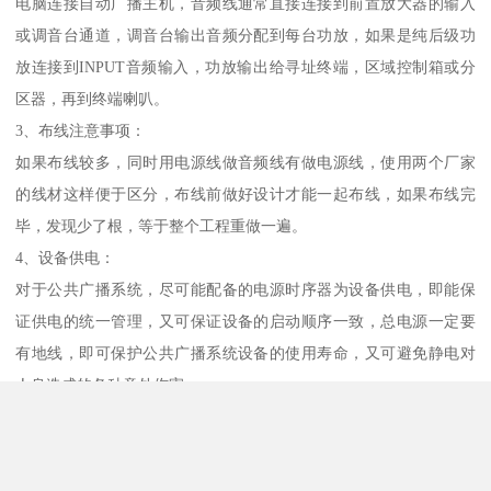
电脑连接自动广播主机，音频线通常直接连接到前置放大器的输入
或调音台通道，调音台输出音频分配到每台功放，如果是纯后级功
放连接到INPUT音频输入，功放输出给寻址终端，区域控制箱或分
区器，再到终端喇叭。
3、布线注意事项：
如果布线较多，同时用电源线做音频线有做电源线，使用两个厂家
的线材这样便于区分，布线前做好设计才能一起布线，如果布线完
毕，发现少了根，等于整个工程重做一遍。
4、设备供电：
对于公共广播系统，尽可能配备的电源时序器为设备供电，即能保
证供电的统一管理，又可保证设备的启动顺序一致，总电源一定要
有地线，即可保护公共广播系统设备的使用寿命，又可避免静电对
人身造成的各种意外伤害。
5、设备选购：
任何一个产品不要光看外观，还要看其他用户评价和市场占有率，
一个好的厂家生产的产品都经过多次测试和试运行，一个有资历的