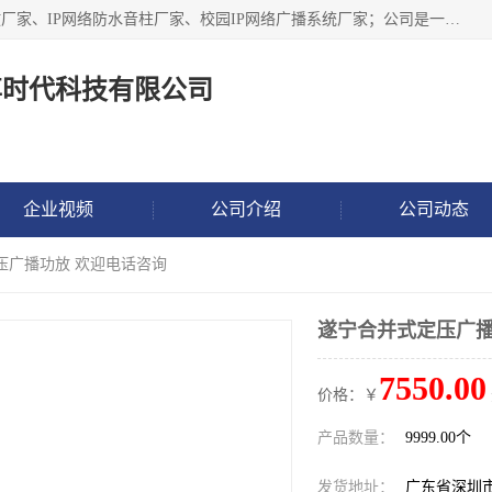
深圳市鼎尊时代科技有限公司主要从事：IP网络定压广播功放厂家、IP网络防水音柱厂家、校园IP网络广播系统厂家；公司是一家集研发、生产、销售公共广播器材于一体的现代电子科技企业。公司成立多年来，本着“自主研发技术、开拓稳定的产品”的宗旨，集多年的行业经验，引航广播行业的迅猛发展，使产品能够适应时代技术发展的需要。
尊时代科技有限公司
企业视频
公司介绍
公司动态
压广播功放 欢迎电话咨询
遂宁合并式定压广播
7550.00
价格：￥
产品数量：
9999.00个
发货地址：
广东省深圳