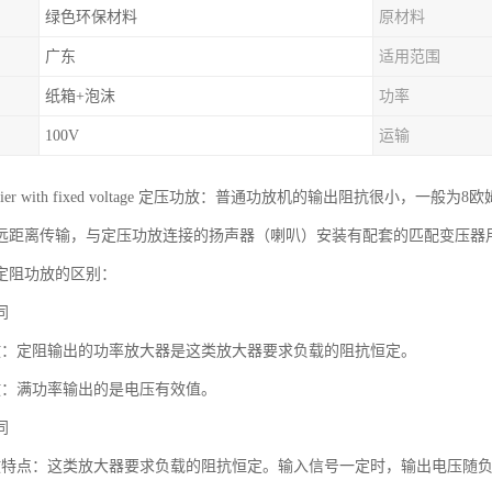
绿色环保材料
原材料
广东
适用范围
纸箱+泡沫
功率
100V
运输
mplifier with fixed voltage 定压功放：普通功放机的输出阻抗
远距离传输，与定压功放连接的扬声器（喇叭）安装有配套的匹配变压器
定阻功放的区别：
同
放：定阻输出的功率放大器是这类放大器要求负载的阻抗恒定。
放：满功率输出的是电压有效值。
同
放特点：这类放大器要求负载的阻抗恒定。输入信号一定时，输出电压随