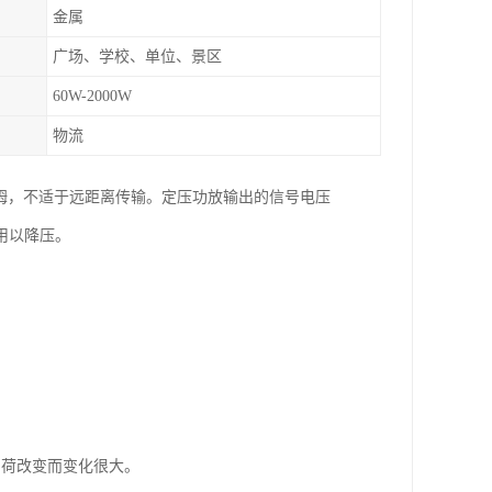
金属
广场、学校、单位、景区
60W-2000W
物流
很小，一般为8欧姆，不适于远距离传输。定压功放输出的信号电压
用以降压。
负荷改变而变化很大。