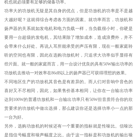
机也就必须要有足够的储备功率。
功率大的功放机无疑是其自身的优点，但是功放机的功率是不是越
大越好呢？这就得综合考虑各方面的因素。就功率而言，功放机和
扬声器的关系就如发电机和电力负载一样，当负载很小时，你硬是
要用一台超级的发电机，其结果除了增加成本，造成浪费外，并不
会带来什么好处。再说人耳所能承受的声压有限，现在一般家庭聆
听的空间也有限，因此在选购功放机时，只追求大功率似乎显得有
些片面。就一般的家庭而言，用一台设计优良的具有50W输出功率的
功放机去推动一对效率在86dB以上的扬声器已可获得理想的效果。
不同地区生产的功放机其音色是有差异的。而人们对音响中音色的
喜好又不尽相同，因此，如果售价基本相同，让你在一台输出功率
达到100W的普通功放机和一台输出功率只有50W但音质符合你的欣
赏要求的功放机中做出选择，那么建议你还是选择功率小一点的那
一台为好。
另外，选购功放机的时候还有一个重要的指标就是性噪比。信噪比
是指信号幅度和噪声幅度之比。由于这一指标是和功放机的输出噪