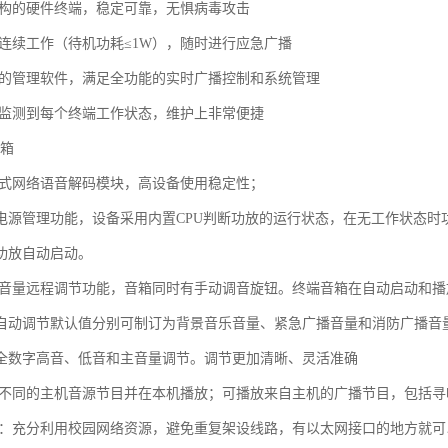
结构的硬件终端，稳定可靠，无惧病毒攻击
周连续工作（待机功耗≤1W），随时进行应急广播
大的管理软件，满足全功能的实时广播控制和系统管理
时监测到每个终端工作状态，维护上非常便捷
音箱
入式网络语音解码模块，高设备使用稳定性；
电源管理功能，设备采用内置CPU判断功放的运行状态，在无工作状态时功
功放自动启动。
有音量远程调节功能，音箱同时有手动调音旋钮。终端音箱在自动启动和
自动调节默认值分别可制订为背景音乐音量、紧急广播音量和消防广播音
全数字高音、低音和主音量调节。调节更加清晰、灵活准确
种不同的主机音源节目并在本机播放；可播放来自主机的广播节目，包括
用：充分利用校园网络资源，避免重复架设线路，有以太网接口的地方就