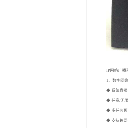
IP网络广
1、数字网
◆ 系统直
◆ 任意/
◆ 多任务
◆ 支持跨