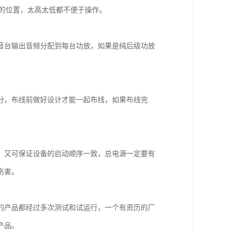
5米的位置，太高太低都不便于操作。
音台输出音频分配到每台功放，如果是纯后级功放
。
分，布线前做好设计才能一起布线，如果布线完
，又可保证设备的启动顺序一致，总电源一定要有
伤害。
的产品都经过多次测试和试运行，一个有资历的厂
产品。