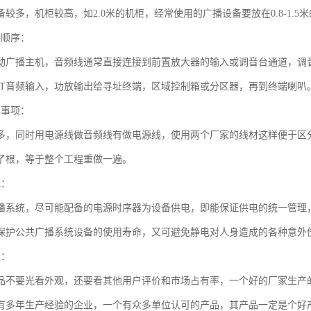
较多，机柜较高，如2.0米的机柜，经常使用的广播设备要放在0.8-1.
接顺序：
动广播主机，音频线通常直接连接到前置放大器的输入或调音台通道，调
PUT音频输入，功放输出给寻址终端，区域控制箱或分区器，再到终端喇叭
意事项：
多，同时用电源线做音频线有做电源线，使用两个厂家的线材这样便于区
了根，等于整个工程重做一遍。
电：
播系统，尽可能配备的电源时序器为设备供电，即能保证供电的统一管理
保护公共广播系统设备的使用寿命，又可避免静电对人身造成的各种意外
购：
品不要光看外观，还要看其他用户评价和市场占有率，一个好的厂家生产
有多年生产经验的企业，一个有众多单位认可的产品，其产品一定是个好