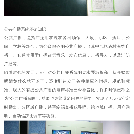
公共广播系统基础知识：
公共广播，是指广泛用在现在各种场馆、大厦、小区、酒店、公
园、学校等场合，为公众服务的公共广播，（其中包括农村有线广
播）。它通常用于广播背景音乐，发布信息，广播寻人，以及消防
广播等。
随着时代的发展，人们对公共广播系统的要求逐渐提高。从开始能
听清楚什么就可以了，逐渐到建立了各种相应的指标、规范和标
准。现人的有线公共广播的电声标准已今非昔比，许多时候已称之
为“公共广播音响”，功能也更能满足用户的需要，实现了无人值守定
时播出、分区域广播，甚至终端点播或寻呼、跨地域广播、用户选
听、自动信躁比调节等功能。