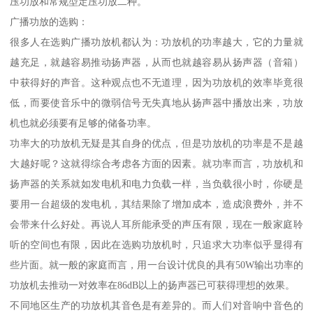
压功放和常规型定压功放二种。
广播功放的选购：
很多人在选购广播功放机都认为：功放机的功率越大，它的力量就
越充足，就越容易推动扬声器，从而也就越容易从扬声器（音箱）
中获得好的声音。这种观点也不无道理，因为功放机的效率毕竟很
低，而要使音乐中的微弱信号无失真地从扬声器中播放出来，功放
机也就必须要有足够的储备功率。
功率大的功放机无疑是其自身的优点，但是功放机的功率是不是越
大越好呢？这就得综合考虑各方面的因素。就功率而言，功放机和
扬声器的关系就如发电机和电力负载一样，当负载很小时，你硬是
要用一台超级的发电机，其结果除了增加成本，造成浪费外，并不
会带来什么好处。再说人耳所能承受的声压有限，现在一般家庭聆
听的空间也有限，因此在选购功放机时，只追求大功率似乎显得有
些片面。就一般的家庭而言，用一台设计优良的具有50W输出功率的
功放机去推动一对效率在86dB以上的扬声器已可获得理想的效果。
不同地区生产的功放机其音色是有差异的。而人们对音响中音色的