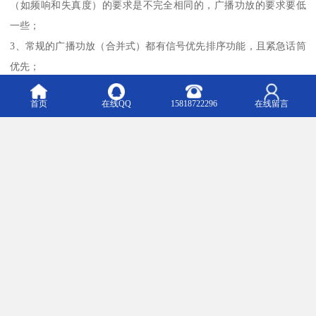
（如频响和失真度）的要求是不完全相同的，广播功放的要求要低
一些；
3、常规的广播功放（合并式）都有信号优先排序功能，且紧急话筒
优先；
4、有些广播功放本身就带有分区输出、钟声输出或警报信号输出等
首页
在线QQ
15818722296
在线留言
功能，而一些广播功放更是将音源（CD、卡座、收音和MP3等）、
定时、分区等功能集于一身，就如一个小型的广播系统一样，也称
为多合一广播功放。
我们公司秉承“诚信、共赢”的经营理念，坚持用户至上、以科技服务
客户，坚持技术进步、不断创新、不断超越。您的满意就是我们的
追求！
m.czgoso.b2b168.com
Top
主营产品：IP网络定压广播功放厂家 IP网络防水音柱厂家 校园IP网络广播系统厂家 校园广播系