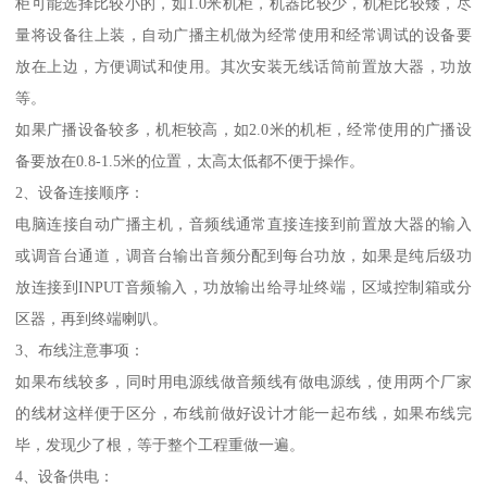
柜可能选择比较小的，如1.0米机柜，机器比较少，机柜比较矮，尽
量将设备往上装，自动广播主机做为经常使用和经常调试的设备要
放在上边，方便调试和使用。其次安装无线话筒前置放大器，功放
等。
如果广播设备较多，机柜较高，如2.0米的机柜，经常使用的广播设
备要放在0.8-1.5米的位置，太高太低都不便于操作。
2、设备连接顺序：
电脑连接自动广播主机，音频线通常直接连接到前置放大器的输入
或调音台通道，调音台输出音频分配到每台功放，如果是纯后级功
放连接到INPUT音频输入，功放输出给寻址终端，区域控制箱或分
区器，再到终端喇叭。
3、布线注意事项：
如果布线较多，同时用电源线做音频线有做电源线，使用两个厂家
的线材这样便于区分，布线前做好设计才能一起布线，如果布线完
毕，发现少了根，等于整个工程重做一遍。
4、设备供电：