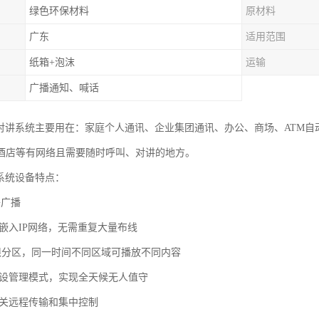
绿色环保材料
原材料
广东
适用范围
纸箱+泡沫
运输
广播通知、喊话
视对讲系统主要用在：家庭个人通讯、企业集团通讯、办公、商场、ATM
酒店等有网络且需要随时呼叫、对讲的地方。
播系统设备特点：
络广播
接嵌入IP网络，无需重复大量布线
无限分区，同一时间不同区域可播放不同内容
预设管理模式，实现全天候无人值守
网关远程传输和集中控制