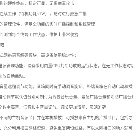
结构的硬件终端，稳定可靠，无惧病毒攻击
周连续工作（待机功耗≤1W），随时进行应急广播
大的管理软件，满足全功能的实时广播控制和系统管理
时监测到每个终端工作状态，维护上非常便捷
音箱
入式网络语音解码模块，高设备使用稳定性；
电源管理功能，设备采用内置CPU判断功放的运行状态，在无工作状态时功
功放自动启动。
有音量远程调节功能，音箱同时有手动调音旋钮。终端音箱在自动启动和
自动调节默认值分别可制订为背景音乐音量、紧急广播音量和消防广播音
全数字高音、低音和主音量调节。调节更加清晰、灵活准确
种不同的主机音源节目并在本机播放；可播放来自主机的广播节目，包括
用：充分利用校园网络资源，避免重复架设线路，有以太网接口的地方就