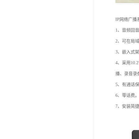
IP网络广
1、音频回
2、可在局
3、嵌入式架
4、采用10
播、录音录
5、有通话
6、零话费
7、安装简捷