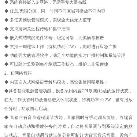
◆ 系统直接嵌入IP网络，无需重复大量布线
◆ 任意/无限分区，同一时间不同区域可播放不同内容
◆ 多任务预设管理模式，实现全天候无人值守
◆ 支持跨网关远程传输和集中控制
◆ 嵌入式结构的硬件终端，稳定可靠，无惧病毒攻击
◆ 支持一周连续工作（待机功耗≤1W），随时进行应急广播
◆ 功能强大的管理软件，满足全功能的实时广播控制和系统管理
◆ 可以随时监测到每个终端工作状态，维护上非常便捷
2、IP网络音箱
◆ 内置嵌入式网络语音解码模块，高设备使用稳定性；
◆具备智能电源管理功能，设备采用内置CPU判断功放的运行状态，
在无工作状态时功放自动进入休眠状态，待机功率≤0.2W，当有播放
任务时，功放自动启动。
◆ 音箱带有音量远程调节功能，音箱同时有手动调音旋钮。终端音
箱在自动启动和播放任务的时候，自动将音量调节到系统设定的默
认状态。音量自动调节默认值分别可制订为背景音乐音量、紧急广