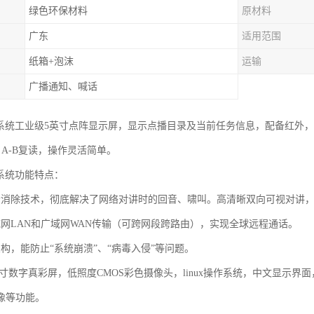
绿色环保材料
原材料
广东
适用范围
纸箱+泡沫
运输
广播通知、喊话
播系统工业级5英寸点阵显示屏，显示点播目录及当前任务信息，配备红外
，A-B复读，操作灵活简单。
播系统功能特点：
音消除技术，彻底解决了网络对讲时的回音、啸叫。高清晰双向可视对讲，广
域网LAN和广域网WAN传输（可跨网段跨路由），实现全球远程通话。
构，能防止“系统崩溃”、“病毒入侵”等问题。
.2寸数字真彩屏，低照度CMOS彩色摄像头，linux操作系统，中文显
像等功能。