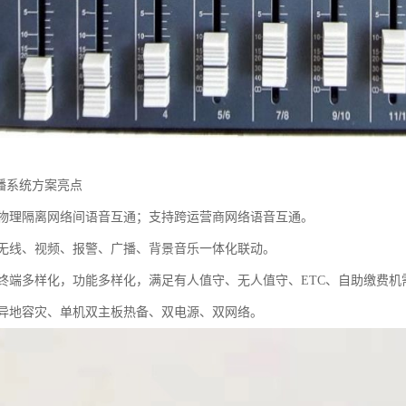
广播系统方案亮点
：物理隔离网络间语音互通；支持跨运营商网络语音互通。
：无线、视频、报警、广播、背景音乐一体化联动。
：终端多样化，功能多样化，满足有人值守、无人值守、ETC、自助缴费机
：异地容灾、单机双主板热备、双电源、双网络。