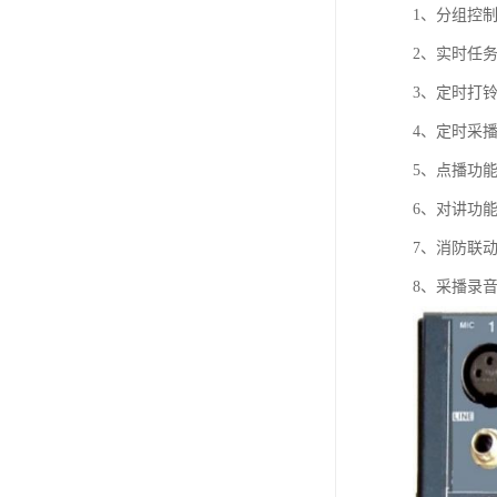
1、分组控
2、实时任
3、定时打
4、定时采
5、点播功
6、对讲功
7、消防联
8、采播录