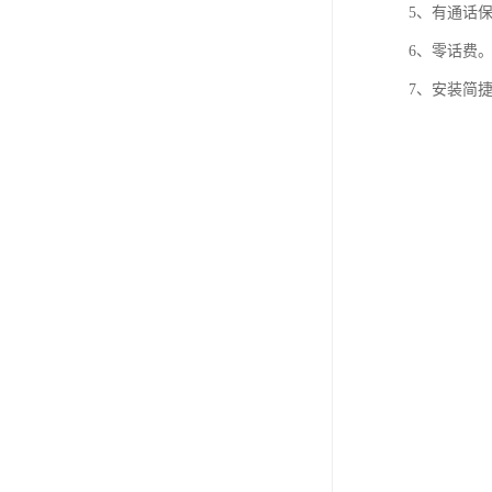
5、有通话
6、零话费
7、安装简捷