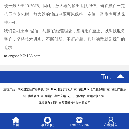
馈一般大于10-20dB。因此，放大器的输出阻抗很低。当负载在一定
范围内变化时，放大器的输出电压可以保持一定值，音质也可以保
持不变。
我们公司秉承“诚信、共赢”的经营理念，坚持用户至上、以科技服务
客户，坚持技术进步、不断创新、不断超越。您的满意就是我们的
追求！
m.czgoso.b2b168.com
Top
主营产品：IP网络定压广播功放厂家 IP网络防水音柱厂家 校园IP网络广播系统厂家 校园广播系
统 防水音柱 吸顶喇叭 草坪音箱 定压广播功放 室外防水号角
版权所有：深圳市鼎尊时代科技有限公司
首页
在线QQ
15818722296
在线留言