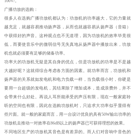
100V/。
广播功放的选购：
很多人在选购广播功放机都认为：功放机的功率越大，它的力量就
越充足，就越容易推动扬声器，从而也就越容易从扬声器（音箱）
中获得好的声音。这种观点也不无道理，因为功放机的效率毕竟很
低，而要使音乐中的微弱信号无失真地从扬声器中播放出来，功放
机也就必须要有足够的储备功率。
功率大的功放机无疑是其自身的优点，但是功放机的功率是不是越
大越好呢？这就得综合考虑各方面的因素。就功率而言，功放机和
扬声器的关系就如发电机和电力负载一样，当负载很小时，你硬是
要用一台超级的发电机，其结果除了增加成本，造成浪费外，并不
会带来什么好处。再说人耳所能承受的声压有限，现在一般家庭聆
听的空间也有限，因此在选购功放机时，只追求大功率似乎显得有
些片面。就一般的家庭而言，用一台设计优良的具有50W输出功率的
功放机去推动一对效率在86dB以上的扬声器已可获得理想的效果。
不同地区生产的功放机其音色是有差异的。而人们对音响中音色的