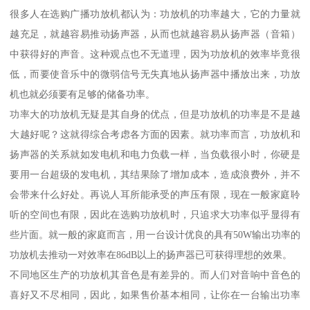
很多人在选购广播功放机都认为：功放机的功率越大，它的力量就
越充足，就越容易推动扬声器，从而也就越容易从扬声器（音箱）
中获得好的声音。这种观点也不无道理，因为功放机的效率毕竟很
低，而要使音乐中的微弱信号无失真地从扬声器中播放出来，功放
机也就必须要有足够的储备功率。
功率大的功放机无疑是其自身的优点，但是功放机的功率是不是越
大越好呢？这就得综合考虑各方面的因素。就功率而言，功放机和
扬声器的关系就如发电机和电力负载一样，当负载很小时，你硬是
要用一台超级的发电机，其结果除了增加成本，造成浪费外，并不
会带来什么好处。再说人耳所能承受的声压有限，现在一般家庭聆
听的空间也有限，因此在选购功放机时，只追求大功率似乎显得有
些片面。就一般的家庭而言，用一台设计优良的具有50W输出功率的
功放机去推动一对效率在86dB以上的扬声器已可获得理想的效果。
不同地区生产的功放机其音色是有差异的。而人们对音响中音色的
喜好又不尽相同，因此，如果售价基本相同，让你在一台输出功率