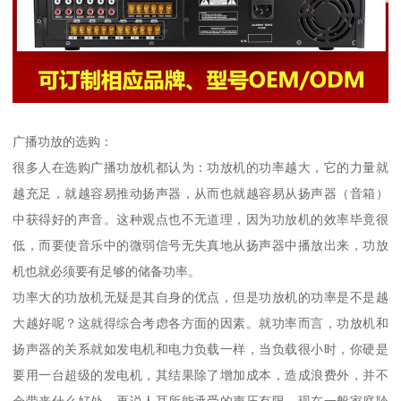
广播功放的选购：
很多人在选购广播功放机都认为：功放机的功率越大，它的力量就
越充足，就越容易推动扬声器，从而也就越容易从扬声器（音箱）
中获得好的声音。这种观点也不无道理，因为功放机的效率毕竟很
低，而要使音乐中的微弱信号无失真地从扬声器中播放出来，功放
机也就必须要有足够的储备功率。
功率大的功放机无疑是其自身的优点，但是功放机的功率是不是越
大越好呢？这就得综合考虑各方面的因素。就功率而言，功放机和
扬声器的关系就如发电机和电力负载一样，当负载很小时，你硬是
要用一台超级的发电机，其结果除了增加成本，造成浪费外，并不
会带来什么好处。再说人耳所能承受的声压有限，现在一般家庭聆