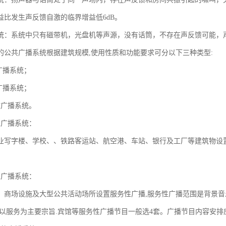
益比发生声反馈自激的临界增益低6dB。
统：系统中只有磁带机，光盘机等声源，没有话筒，不存在声反馈可能，
的公共广播系统根据建筑规模,使用性质和功能要求可分以下三种类型:
广播系统；
广播系统；
故广播系统。
性广播系统：
业写字楼、学校、、铁路客运站、航空港、车站、银行及工厂等建筑物设
性广播系统：
、商场设施及大型公共活动场所设置服务性广播,服务性广播范围是背景音
,以服务为主要宗旨.宾馆等服务性广播节目一般选4套。广播节目内容安