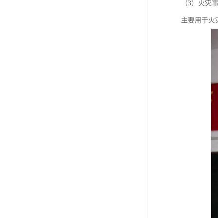
（3）火灾
主要用于火