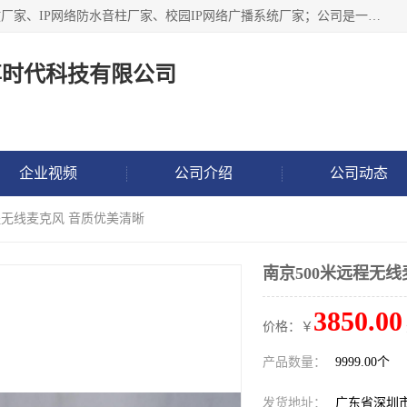
深圳市鼎尊时代科技有限公司主要从事：IP网络定压广播功放厂家、IP网络防水音柱厂家、校园IP网络广播系统厂家；公司是一家集研发、生产、销售公共广播器材于一体的现代电子科技企业。公司成立多年来，本着“自主研发技术、开拓稳定的产品”的宗旨，集多年的行业经验，引航广播行业的迅猛发展，使产品能够适应时代技术发展的需要。
尊时代科技有限公司
企业视频
公司介绍
公司动态
远程无线麦克风 音质优美清晰
南京500米远程无
3850.00
价格：￥
产品数量：
9999.00个
发货地址：
广东省深圳