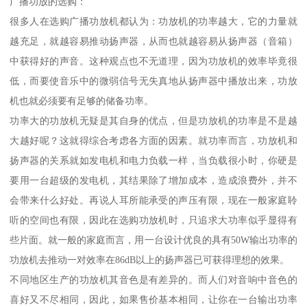
广播功放的选购：
很多人在选购广播功放机都认为：功放机的功率越大，它的力量就
越充足，就越容易推动扬声器，从而也就越容易从扬声器（音箱）
中获得好的声音。这种观点也不无道理，因为功放机的效率毕竟很
低，而要使音乐中的微弱信号无失真地从扬声器中播放出来，功放
机也就必须要有足够的储备功率。
功率大的功放机无疑是其自身的优点，但是功放机的功率是不是越
大越好呢？这就得综合考虑各方面的因素。就功率而言，功放机和
扬声器的关系就如发电机和电力负载一样，当负载很小时，你硬是
要用一台超级的发电机，其结果除了增加成本，造成浪费外，并不
会带来什么好处。再说人耳所能承受的声压有限，现在一般家庭聆
听的空间也有限，因此在选购功放机时，只追求大功率似乎显得有
些片面。就一般的家庭而言，用一台设计优良的具有50W输出功率的
功放机去推动一对效率在86dB以上的扬声器已可获得理想的效果。
不同地区生产的功放机其音色是有差异的。而人们对音响中音色的
喜好又不尽相同，因此，如果售价基本相同，让你在一台输出功率