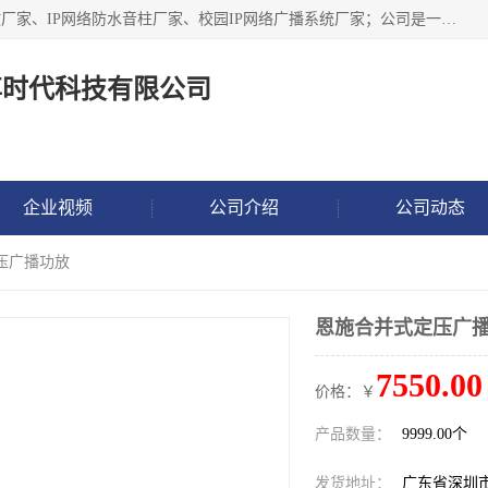
深圳市鼎尊时代科技有限公司主要从事：IP网络定压广播功放厂家、IP网络防水音柱厂家、校园IP网络广播系统厂家；公司是一家集研发、生产、销售公共广播器材于一体的现代电子科技企业。公司成立多年来，本着“自主研发技术、开拓稳定的产品”的宗旨，集多年的行业经验，引航广播行业的迅猛发展，使产品能够适应时代技术发展的需要。
尊时代科技有限公司
企业视频
公司介绍
公司动态
压广播功放
恩施合并式定压广
7550.00
价格：￥
产品数量：
9999.00个
发货地址：
广东省深圳