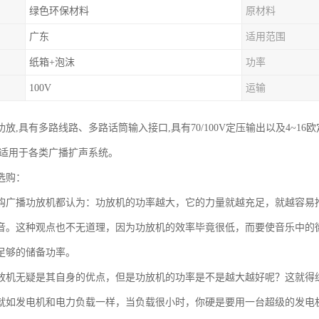
绿色环保材料
原材料
广东
适用范围
纸箱+泡沫
功率
100V
运输
放,具有多路线路、多路话筒输入接口,具有70/100V定压输出以及4~1
;适用于各类广播扩声系统。
选购：
购广播功放机都认为：功放机的功率越大，它的力量就越充足，就越容易
音。这种观点也不无道理，因为功放机的效率毕竟很低，而要使音乐中的
足够的储备功率。
放机无疑是其自身的优点，但是功放机的功率是不是越大越好呢？这就得
就如发电机和电力负载一样，当负载很小时，你硬是要用一台超级的发电