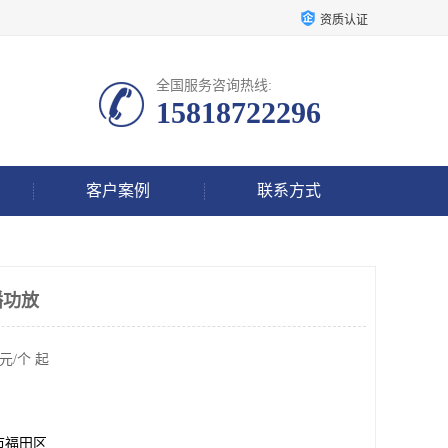
资质认证
全国服务咨询热线:
15818722296
客户案例
联系方式
播功放
元/个 起
市福田区