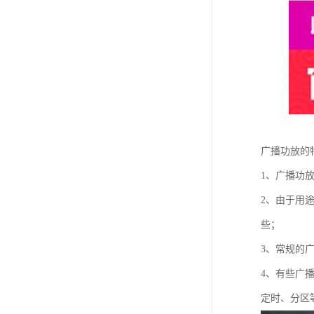
广播功放的
1、广播功
2、由于用
些；
3、常规的
4、有些广
定时、分区