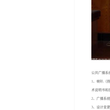
公共广播系
1、喇叭（
术说明书和
2、广播系
3、设计变