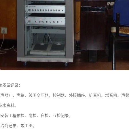
统质量记录：
扬声器），声箱、线间变压器，控制器、外接插座、扩音机、增音机、声
技术资料。
统安装工程预检、隐检、自检、互检记录。
更洽商记录、竣工图。