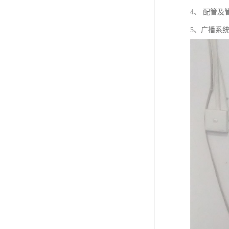
4、 配管
5、广播系