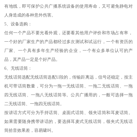
有地线，即可保护公共广播系统设备的使用寿命，又可避免静电对
人身造成的各种意外伤害。
5、设备选购：
任何一个产品不要光看外观，还要看其他用户评价和市场占有率，
一个好的厂家生产的产品都经过多次测试和试运行，一个有资历的
厂家、一个具有多年生产经验的企业，一个有众多单位认可的产
品，其产品一定是个好产品。
6、无线话筒：
无线话筒选配无线话筒选配U段的，传输距离远，信号还稳定，按主
机可带话筒数量，可分为一拖一无线话筒、一拖二无线话筒、一拖
四无线话筒、一拖八无线话筒等。公共广播用的，一般可选择一拖
二无线话筒、一拖四无线话筒。
按讲话方式可分为手持话筒、桌面式话筒、领夹话筒和耳麦话筒。
如果需要随身携带讲话的，要选择耳麦式无线话筒，领夹式无线话
筒拾音效果差，容易啸叫。