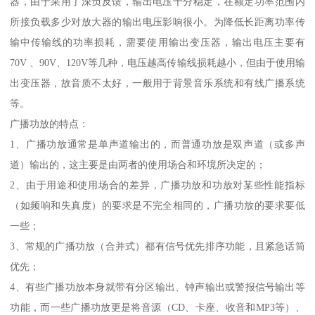
器，由于采用了深负反馈，输出电压十分稳定，在额定功率范围内
所接负载多少对放大器的输出电压影响很小。为降低长距离功率传
输中传输线的功率损耗，需要使用输出变压器，输出电压主要有
70V 、90V、120V等几种，电压越高传输线损耗越小，但由于使用输
出变压器，故音质不太好，一般用于背景音乐系统和有线广播系统
等。
广播功放的特点：
1、广播功放通常是单声道输出的，而普通功放是双声道（或多声
道）输出的，这主要是由两者的使用场合和环境所决定的；
2、由于用途和使用场合的差异，广播功放和功放对某些性能指标
（如频响和失真度）的要求是不完全相同的，广播功放的要求要低
一些；
3、常规的广播功放（合并式）都有信号优先排序功能，且紧急话筒
优先；
4、有些广播功放本身就带有分区输出、钟声输出或警报信号输出等
功能，而一些广播功放更是将音源（CD、卡座、收音和MP3等）、