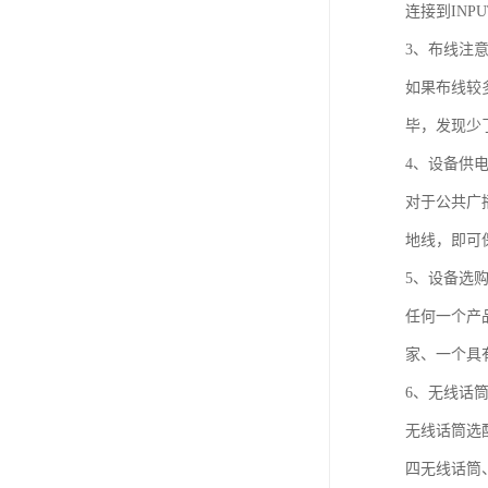
连接到IN
3、布线注
如果布线较
毕，发现少
4、设备供
对于公共广
地线，即可
5、设备选
任何一个产
家、一个具
6、无线话
无线话筒选
四无线话筒