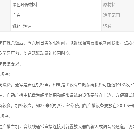
绿色环保材料
原材料
广东
适用范围
纸箱+泡沫
运输
统在课余饭后、周六周日等闲暇时间，能够根据需要播放新闻联播、点歌
及学习压力，创造活跃动感的校园时空。
统安装要求：
装顺序：
统设备，通常是安在机柜里，如果是比较简单的系统机柜可能选择比较小的
装，自动广播主机做为经常使用和经常调试的设备要放在上边，方便调试
较多，机柜较高，如2.0米的机柜，经常使用的广播设备要放在0.8-1.
接顺序：
动广播主机，音频线通常直接连接到前置放大器的输入或调音台通道，调