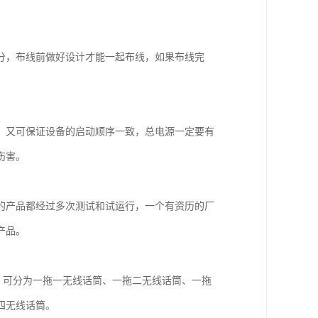
。
分，布线前做好设计才能一起布线，如果布线完
，又可保证设备的启动顺序一致，总电源一定要有
伤害。
的产品都经过多次测试和试运行，一个有资历的厂
产品。
，可分为一拖一无线话筒、一拖二无线话筒、一拖
四无线话筒。