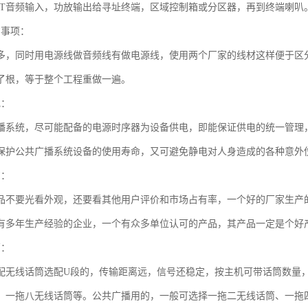
PUT音频输入，功放输出给寻址终端，区域控制箱或分区器，再到终端喇叭
意事项：
多，同时用电源线做音频线有做电源线，使用两个厂家的线材这样便于区
了根，等于整个工程重做一遍。
电：
播系统，尽可能配备的电源时序器为设备供电，即能保证供电的统一管理
保护公共广播系统设备的使用寿命，又可避免静电对人身造成的各种意外
购：
品不要光看外观，还要看其他用户评价和市场占有率，一个好的厂家生产
有多年生产经验的企业，一个有众多单位认可的产品，其产品一定是个好
筒：
配无线话筒选配U段的，传输距离远，信号还稳定，按主机可带话筒数量
、一拖八无线话筒等。公共广播用的，一般可选择一拖二无线话筒、一拖