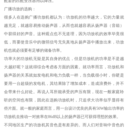
配套的匹配变压器用以降压。
广播功放的选购：
很多人在选购广播功放机都认为：功放机的功率越大，它的力量就
越充足，就越容易推动扬声器，从而也就越容易从扬声器（音箱）
中获得好的声音。这种观点也不无道理，因为功放机的效率毕竟很
低，而要使音乐中的微弱信号无失真地从扬声器中播放出来，功放
机也就必须要有足够的储备功率。
功率大的功放机无疑是其自身的优点，但是功放机的功率是不是越
大越好呢？这就得综合考虑各方面的因素。就功率而言，功放机和
扬声器的关系就如发电机和电力负载一样，当负载很小时，你硬是
要用一台超级的发电机，其结果除了增加成本，造成浪费外，并不
会带来什么好处。再说人耳所能承受的声压有限，现在一般家庭聆
听的空间也有限，因此在选购功放机时，只追求大功率似乎显得有
些片面。就一般的家庭而言，用一台设计优良的具有50W输出功率的
功放机去推动一对效率在86dB以上的扬声器已可获得理想的效果。
不同地区生产的功放机其音色是有差异的。而人们对音响中音色的