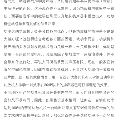
越充足，就越容易推动扬声器，从而也就越容易从扬声器（音箱）
中获得好的声音。这种观点也不无道理，因为功放机的效率毕竟很
低，而要使音乐中的微弱信号无失真地从扬声器中播放出来，功放
机也就必须要有足够的储备功率。
功率大的功放机无疑是其自身的优点，但是功放机的功率是不是越
大越好呢？这就得综合考虑各方面的因素。就功率而言，功放机和
扬声器的关系就如发电机和电力负载一样，当负载很小时，你硬是
要用一台超级的发电机，其结果除了增加成本，造成浪费外，并不
会带来什么好处。再说人耳所能承受的声压有限，现在一般家庭聆
听的空间也有限，因此在选购功放机时，只追求大功率似乎显得有
些片面。就一般的家庭而言，用一台设计优良的具有50W输出功率的
功放机去推动一对效率在86dB以上的扬声器已可获得理想的效果。
不同地区生产的功放机其音色是有差异的。而人们对音响中音色的
喜好又不尽相同，因此，如果售价基本相同，让你在一台输出功率
达到100W的普通功放机和一台输出功率只有50W但音质符合你的欣
赏要求的功放机中做出选择，那么建议你还是选择功率小一点的那