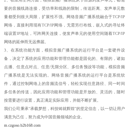
2、在应用空间方面，模拟音频广播系统从节目源到发声单元，都需
要的音频线路连接，受功率和线路的限制，传送距离、发声单元数
量都受到很大局限，扩展性不强。网络音频广播系统融合于TCP/IP
网络，直接利用现有TCP/IP网络，无需另行布线，嵌入式的寻址终
端设置IP地址，可跨网关连接，使发声单元的使用空间随着TCP/IP
网络的延伸而无远弗届。
3、在系统功能方面，模拟音频广播系统的运行平台是一套硬件设
备，决定了系统的应用功能和管理功能都是固化的、有限的，诸如
点播、任意点对点、任意/无限分区、多任务预设等功能，模拟音频
广播系统是无法实现的。网络音频广播系统的运行平台是系统软
件，通过控制网络上的音频流信号，轻松实现任意路径、同一时间
多任务的传送，因此应用功能和管理功能是开放的、灵活的，随时
按需要进行设置，真正满足实际应用，并能不断扩展。
我们公司秉承“承载梦想，科技铸就辉煌”的坚定信念，以一切让用户
满意为己任，努力成为中国音频领域的企业。
m.czgoso.b2b168.com