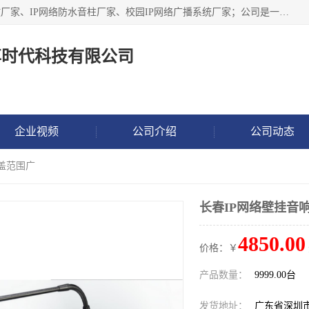
深圳市鼎尊时代科技有限公司主要从事：IP网络定压广播功放厂家、IP网络防水音柱厂家、校园IP网络广播系统厂家；公司是一家集研发、生产、销售公共广播器材于一体的现代电子科技企业。公司成立多年来，本着“自主研发技术、开拓稳定的产品”的宗旨，集多年的行业经验，引航广播行业的迅猛发展，使产品能够适应时代技术发展的需要。
尊时代科技有限公司
企业视频
公司介绍
公司动态
覆盖范围广
长春IP网络壁挂音
4850.00
价格：￥
产品数量：
9999.00台
发货地址：
广东省深圳