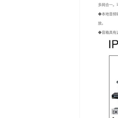
多网合一。
◆本地音频
放。
◆音箱具有