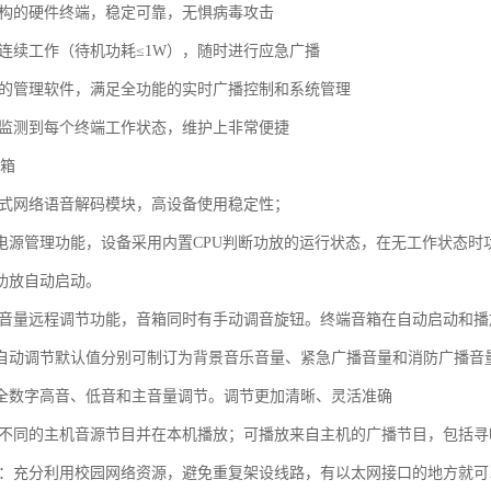
结构的硬件终端，稳定可靠，无惧病毒攻击
周连续工作（待机功耗≤1W），随时进行应急广播
大的管理软件，满足全功能的实时广播控制和系统管理
时监测到每个终端工作状态，维护上非常便捷
音箱
入式网络语音解码模块，高设备使用稳定性；
电源管理功能，设备采用内置CPU判断功放的运行状态，在无工作状态时功
功放自动启动。
有音量远程调节功能，音箱同时有手动调音旋钮。终端音箱在自动启动和
自动调节默认值分别可制订为背景音乐音量、紧急广播音量和消防广播音
全数字高音、低音和主音量调节。调节更加清晰、灵活准确
种不同的主机音源节目并在本机播放；可播放来自主机的广播节目，包括
用：充分利用校园网络资源，避免重复架设线路，有以太网接口的地方就