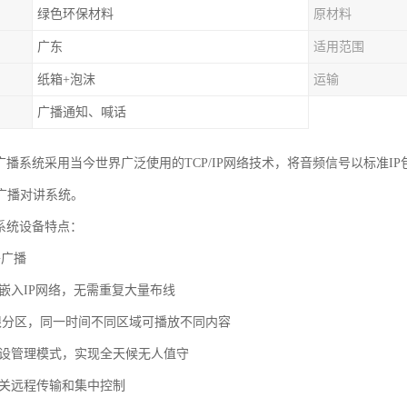
绿色环保材料
原材料
广东
适用范围
纸箱+泡沫
运输
广播通知、喊话
络广播系统采用当今世界广泛使用的TCP/IP网络技术，将音频信号以标准I
广播对讲系统。
播系统设备特点：
络广播
接嵌入IP网络，无需重复大量布线
无限分区，同一时间不同区域可播放不同内容
预设管理模式，实现全天候无人值守
网关远程传输和集中控制