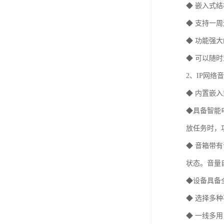
◆ 嵌入式
◆ 支持一
◆ 功能强
◆ 可以随
2、IP网络
◆ 内置嵌
◆具备智能
放任务时，
◆ 音箱带
状态。音量
◆设备具备
◆ 选择多
◆ 一线多