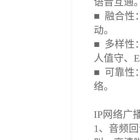
语音互通
■ 融合
动。
■ 多样
人值守、
■ 可靠
络。
IP网络广
1、音频