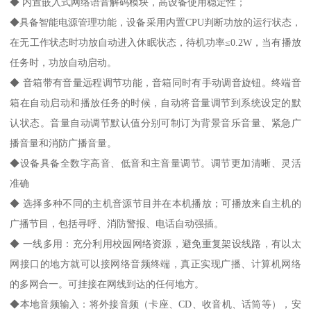
◆ 内置嵌入式网络语音解码模块，高设备使用稳定性；
◆具备智能电源管理功能，设备采用内置CPU判断功放的运行状态，
在无工作状态时功放自动进入休眠状态，待机功率≤0.2W，当有播放
任务时，功放自动启动。
◆ 音箱带有音量远程调节功能，音箱同时有手动调音旋钮。终端音
箱在自动启动和播放任务的时候，自动将音量调节到系统设定的默
认状态。音量自动调节默认值分别可制订为背景音乐音量、紧急广
播音量和消防广播音量。
◆设备具备全数字高音、低音和主音量调节。调节更加清晰、灵活
准确
◆ 选择多种不同的主机音源节目并在本机播放；可播放来自主机的
广播节目，包括寻呼、消防警报、电话自动强插。
◆ 一线多用：充分利用校园网络资源，避免重复架设线路，有以太
网接口的地方就可以接网络音频终端，真正实现广播、计算机网络
的多网合一。可挂接在网线到达的任何地方。
◆本地音频输入：将外接音频（卡座、CD、收音机、话筒等），安