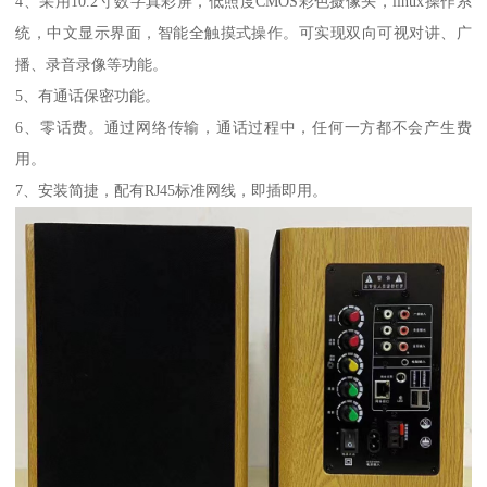
4、采用10.2寸数字真彩屏，低照度CMOS彩色摄像头，linux操作系
统，中文显示界面，智能全触摸式操作。可实现双向可视对讲、广
播、录音录像等功能。
5、有通话保密功能。
6、零话费。通过网络传输，通话过程中，任何一方都不会产生费
用。
7、安装简捷，配有RJ45标准网线，即插即用。