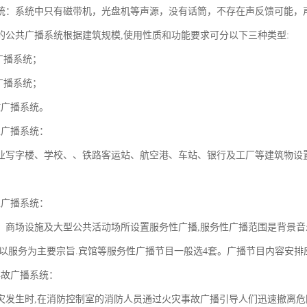
统：系统中只有磁带机，光盘机等声源，没有话筒，不存在声反馈可能，
的公共广播系统根据建筑规模,使用性质和功能要求可分以下三种类型:
广播系统；
广播系统；
故广播系统。
性广播系统：
业写字楼、学校、、铁路客运站、航空港、车站、银行及工厂等建筑物设
性广播系统：
、商场设施及大型公共活动场所设置服务性广播,服务性广播范围是背景音
,以服务为主要宗旨.宾馆等服务性广播节目一般选4套。广播节目内容安
事故广播系统：
灾发生时,在消防控制室的消防人员通过火灾事故广播引导人们迅速撤离危