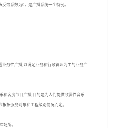
声反馈系数为0，是广播系统一个特例。
置业务性广播,以满足业务和行政管理为主的业务广
乐和客房节目广播,目的是为人们提供欣赏性音乐
排应根据服务对象和工程级别情况而定。
险场所。