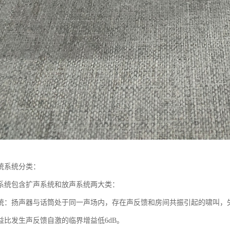
统系统分类：
系统包含扩声系统和放声系统两大类：
统：扬声器与话筒处于同一声场内，存在声反馈和房间共振引起的啸叫，
益比发生声反馈自激的临界增益低6dB。