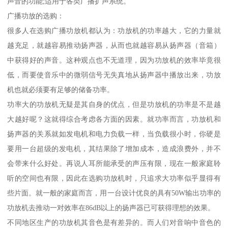
声音的功能;适用于各类广播扩声系统。
广播功放的选购：
很多人在选购广播功放机都认为：功放机的功率越大，它的力量就
越充足，就越容易推动扬声器，从而也就越容易从扬声器（音箱）
中获得好的声音。这种观点也不无道理，因为功放机的效率毕竟很
低，而要使音乐中的微弱信号无失真地从扬声器中播放出来，功放
机也就必须要有足够的储备功率。
功率大的功放机无疑是其自身的优点，但是功放机的功率是不是越
大越好呢？这就得综合考虑各方面的因素。就功率而言，功放机和
扬声器的关系就如发电机和电力负载一样，当负载很小时，你硬是
要用一台超级的发电机，其结果除了增加成本，造成浪费外，并不
会带来什么好处。再说人耳所能承受的声压有限，现在一般家庭聆
听的空间也有限，因此在选购功放机时，只追求大功率似乎显得有
些片面。就一般的家庭而言，用一台设计优良的具有50W输出功率的
功放机去推动一对效率在86dB以上的扬声器已可获得理想的效果。
不同地区生产的功放机其音色是有差异的。而人们对音响中音色的