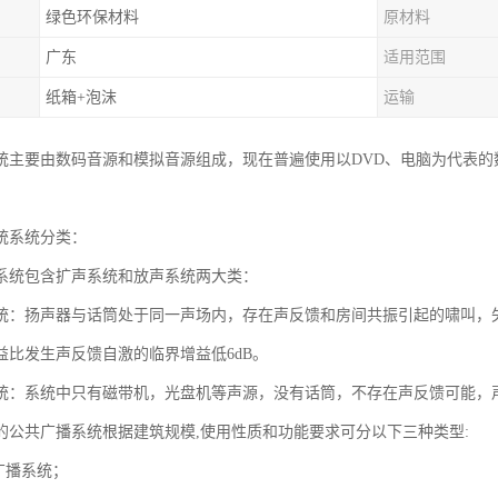
绿色环保材料
原材料
广东
适用范围
纸箱+泡沫
运输
统主要由数码音源和模拟音源组成，现在普遍使用以DVD、电脑为代表
统系统分类：
系统包含扩声系统和放声系统两大类：
统：扬声器与话筒处于同一声场内，存在声反馈和房间共振引起的啸叫，
益比发生声反馈自激的临界增益低6dB。
统：系统中只有磁带机，光盘机等声源，没有话筒，不存在声反馈可能，
的公共广播系统根据建筑规模,使用性质和功能要求可分以下三种类型:
广播系统；