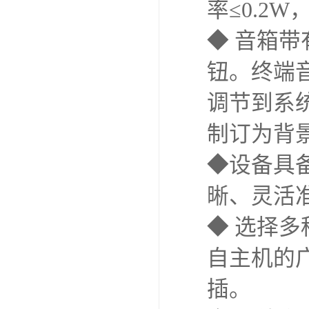
率≤0.2
◆ 音箱
钮。终端
调节到系
制订为背
◆设备具
晰、灵活
◆ 选择
自主机的
插。