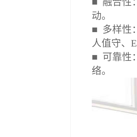
■ 融合
动。
■ 多样
人值守、
■ 可靠
络。