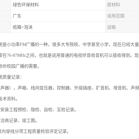
绿色环保材料
原材料
广东
适用范围
纸箱+泡沫
运输
统是小功率FM广播的一种，很多大专院校、中学甚至小学，现在已经大量
在76-87MHz之间，也就是说用普通的电视伴音收音机可以接收得到。现在
收听校园广播的需要。
统质量记录：
扬声器），声箱、线间变压器，控制器、外接插座、扩音机、增音机、声
技术资料。
统安装工程预检、隐检、自检、互检记录。
更洽商记录、竣工图。
及管内穿线分项工程质量检验评定记录。