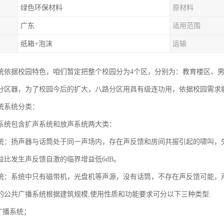
绿色环保材料
原材料
广东
适用范围
纸箱+泡沫
运输
统依据校园特色，咱们暂定把整个校园分为4个区，分别为：教育楼区、男
分区器，为了校园今后的扩大，八路分区用具有级连功用，依据校园需求
统系统分类：
系统包含扩声系统和放声系统两大类：
统：扬声器与话筒处于同一声场内，存在声反馈和房间共振引起的啸叫，
益比发生声反馈自激的临界增益低6dB。
统：系统中只有磁带机，光盘机等声源，没有话筒，不存在声反馈可能，
的公共广播系统根据建筑规模,使用性质和功能要求可分以下三种类型:
广播系统；