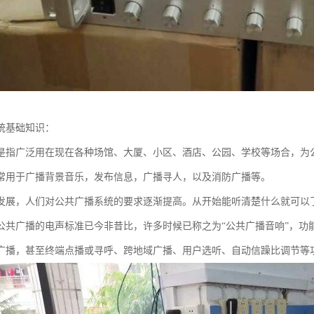
统基础知识：
是指广泛用在现在各种场馆、大厦、小区、酒店、公园、学校等场合，为
常用于广播背景音乐，发布信息，广播寻人，以及消防广播等。
发展，人们对公共广播系统的要求逐渐提高。从开始能听清楚什么就可以
公共广播的电声标准已今非昔比，许多时候已称之为“公共广播音响”，功
广播，甚至终端点播或寻呼、跨地域广播、用户选听、自动信躁比调节等