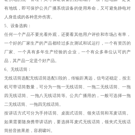
有地线，即可保护公共广播系统设备的使用寿命，又可避免静电对
人身造成的各种意外伤害。
5、设备选购：
任何一个产品不要光看外观，还要看其他用户评价和市场占有率，
一个好的厂家生产的产品都经过多次测试和试运行，一个有资历的
厂家、一个具有多年生产经验的企业，一个有众多单位认可的产
品，其产品一定是个好产品。
6、无线话筒：
无线话筒选配无线话筒选配U段的，传输距离远，信号还稳定，按主
机可带话筒数量，可分为一拖一无线话筒、一拖二无线话筒、一拖
四无线话筒、一拖八无线话筒等。公共广播用的，一般可选择一拖
二无线话筒、一拖四无线话筒。
按讲话方式可分为手持话筒、桌面式话筒、领夹话筒和耳麦话筒。
如果需要随身携带讲话的，要选择耳麦式无线话筒，领夹式无线话
筒拾音效果差，容易啸叫。