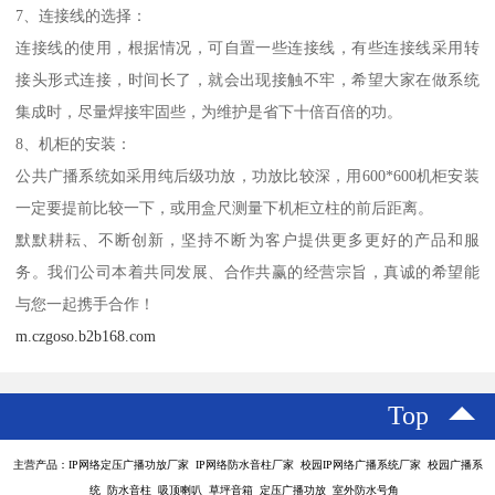
7、连接线的选择：
连接线的使用，根据情况，可自置一些连接线，有些连接线采用转
接头形式连接，时间长了，就会出现接触不牢，希望大家在做系统
集成时，尽量焊接牢固些，为维护是省下十倍百倍的功。
8、机柜的安装：
公共广播系统如采用纯后级功放，功放比较深，用600*600机柜安装
一定要提前比较一下，或用盒尺测量下机柜立柱的前后距离。
默默耕耘、不断创新，坚持不断为客户提供更多更好的产品和服
务。我们公司本着共同发展、合作共赢的经营宗旨，真诚的希望能
与您一起携手合作！
m.czgoso.b2b168.com
Top
主营产品：IP网络定压广播功放厂家 IP网络防水音柱厂家 校园IP网络广播系统厂家 校园广播系
统 防水音柱 吸顶喇叭 草坪音箱 定压广播功放 室外防水号角