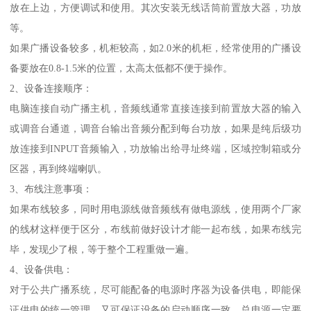
放在上边，方便调试和使用。其次安装无线话筒前置放大器，功放
等。
如果广播设备较多，机柜较高，如2.0米的机柜，经常使用的广播设
备要放在0.8-1.5米的位置，太高太低都不便于操作。
2、设备连接顺序：
电脑连接自动广播主机，音频线通常直接连接到前置放大器的输入
或调音台通道，调音台输出音频分配到每台功放，如果是纯后级功
放连接到INPUT音频输入，功放输出给寻址终端，区域控制箱或分
区器，再到终端喇叭。
3、布线注意事项：
如果布线较多，同时用电源线做音频线有做电源线，使用两个厂家
的线材这样便于区分，布线前做好设计才能一起布线，如果布线完
毕，发现少了根，等于整个工程重做一遍。
4、设备供电：
对于公共广播系统，尽可能配备的电源时序器为设备供电，即能保
证供电的统一管理，又可保证设备的启动顺序一致，总电源一定要