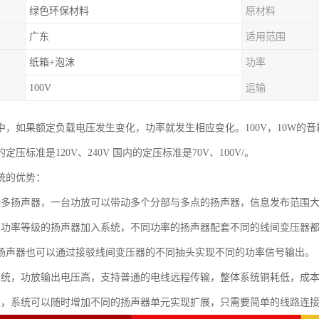
绿色环保材料
原材料
广东
适用范围
纸箱+泡沫
功率
100V
运输
，如果额定负载电压发生变化，功率就发生相应变化。100V，10W的音箱接
定压标准是120V、240V 国内的定压标准是70V、100V/。
统的优势：
持多扬声器，一台功放可以带动多个分部与多点的扬声器，信息发布范围
同功率等级的扬声器加入系统，不同功率的扬声器配套不同的线间变压器
扬声器也可以通过接驳线间变压器的不同抽头实现不同的功率信号输出。
系统，功放输出电压高，支持普通的电线远程传输，整体系统铜耗低，成
展，系统可以随时增加不同的扬声器单元实现扩展，只需要简单的线路连