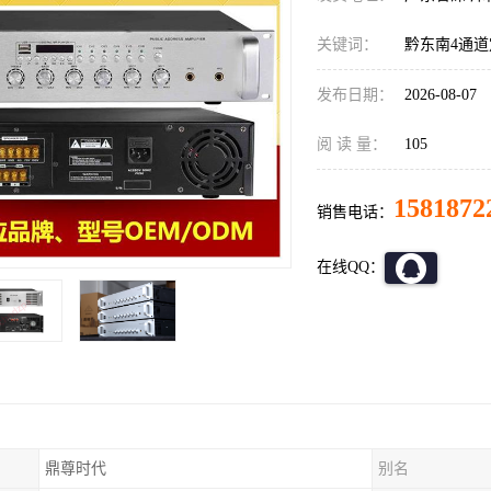
关键词：
黔东南4通
发布日期：
2026-08-07
阅 读 量：
105
1581872
销售电话：
在线QQ：
鼎尊时代
别名