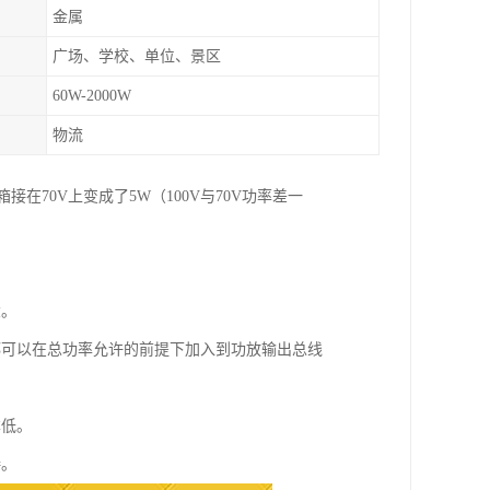
金属
广场、学校、单位、景区
60W-2000W
物流
在70V上变成了5W（100V与70V功率差一
大。
都可以在总功率允许的前提下加入到功放输出总线
本低。
接。