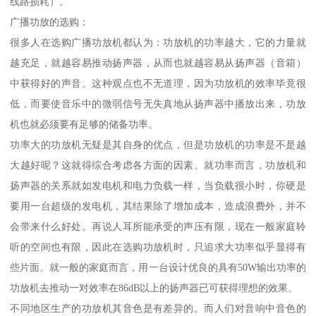
线路损耗）。
广播功放的选购：
很多人在选购广播功放机都认为：功放机的功率越大，它的力量就
越充足，就越容易推动扬声器，从而也就越容易从扬声器（音箱）
中获得好的声音。这种观点也不无道理，因为功放机的效率毕竟很
低，而要使音乐中的微弱信号无失真地从扬声器中播放出来，功放
机也就必须要有足够的储备功率。
功率大的功放机无疑是其自身的优点，但是功放机的功率是不是越
大越好呢？这就得综合考虑各方面的因素。就功率而言，功放机和
扬声器的关系就如发电机和电力负载一样，当负载很小时，你硬是
要用一台超级的发电机，其结果除了增加成本，造成浪费外，并不
会带来什么好处。再说人耳所能承受的声压有限，现在一般家庭聆
听的空间也有限，因此在选购功放机时，只追求大功率似乎显得有
些片面。就一般的家庭而言，用一台设计优良的具有50W输出功率的
功放机去推动一对效率在86dB以上的扬声器已可获得理想的效果。
不同地区生产的功放机其音色是有差异的。而人们对音响中音色的