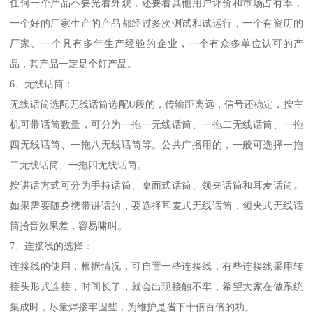
任何一个产品不要光看外观，还要看其他用户评价和市场占有率，
一个好的厂家生产的产品都经过多次测试和试运行，一个有资历的
厂家、一个具有多年生产经验的企业，一个有众多单位认可的产
品，其产品一定是个好产品。
6、无线话筒：
无线话筒选配无线话筒选配U段的，传输距离远，信号还稳定，按主
机可带话筒数量，可分为一拖一无线话筒、一拖二无线话筒、一拖
四无线话筒、一拖八无线话筒等。公共广播用的，一般可选择一拖
二无线话筒、一拖四无线话筒。
按讲话方式可分为手持话筒、桌面式话筒、领夹话筒和耳麦话筒。
如果需要随身携带讲话的，要选择耳麦式无线话筒，领夹式无线话
筒拾音效果差，容易啸叫。
7、连接线的选择：
连接线的使用，根据情况，可自置一些连接线，有些连接线采用转
接头形式连接，时间长了，就会出现接触不牢，希望大家在做系统
集成时，尽量焊接牢固些，为维护是省下十倍百倍的功。