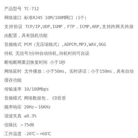
产品型号 TC-712

网络接口 标准RJ45 10M/100M网口（1个）

支持协议 TCP/IP,UDP,IGMP，FTP，ICMP,ARP,支持跨网关跨路
由配置，具有脱机功能

音频格式 PCM（无压缩格式）,ADPCM,MP3,WAV,OGG

待机 无信号3分钟自动待机,待机时间可自设

断电断网重启恢复时间 小于1秒

网络延时 文件播放：小于50ms, 实时讲话：小于150ms，具有自动
缓存功能

传输速率 10/100Mbps

音频模式 网络数据包， CD音质

频率响应 20Hz～16KHz

谐波失真 ≤0.3%

信噪比 ＞75dB

工作温度 -20℃～+60℃
