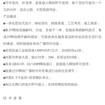
●可作室内、外使用，直接接入网络即可使用，每个音柱可做为一个
立的分区，适合公园、大型校园等处。

产品概述：

●一体化壁挂式设计，铸铝音柱，精致美观，工艺考究，做工精湛；

●集IP网络音频解码、功放、音箱于一体，音频采用硬解码形式，集
成IP网络硬件解码模块，可接收来自服务器远程传送的音乐进行实
时播放，同时能接收单向广播呼叫功能；

●采用高速工业级双核(ARM+DSP)芯片，启动时间≤1秒；

●内置功率放大器，输出功率：30W，音质达到CD级；

●具有1路RJ45 10/100M网络接口，直接接入网络即可使用；

●能通过IP网络广播软件对音量进行远程任意调节；

●内置6.5寸低音+高音喇叭单元；

●有以太网口的地方即可接入，支持跨网段和跨路由。

技 术 参 数 
