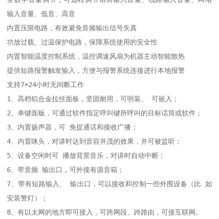
输入音量、低音、高音

内置压限电路，有效避免音频输出信号失真

功放过载、过温保护电路，保障系统使用的安全性

内置智能温度控制系统，温控调速风扇为机器主动智能散热

提供短路报警触发输入，方便与报警系统连接进行本地报警

支持7×24小时无间断工作

1、高档铝合金拉丝面板，坚固耐用，可明装、 可嵌入；

2、单键面板，可通过软件指定呼叫键所呼叫的目标话筒或软件；

3、内置扬声器，可 免提通话和接收广播；

4、内置咪头，对讲时达到音容并茂的效果，并可被监听；

5、设备空闲时可 播放背景音乐，对讲时自动中断；

6、带音频 输出口，可外接有源音箱；

7、带有短路输入、 输出口，可以接收和控制一些外围设备（比 如
安装警灯）；

8、有以太网的地方即可接入，可跨网段、跨路由，可接互联网。
