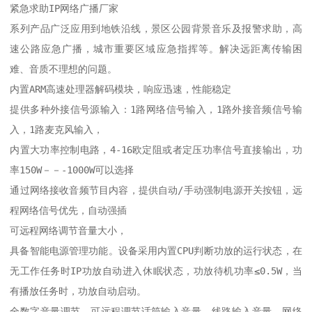
紧急求助IP网络广播厂家

系列产品广泛应用到地铁沿线，景区公园背景音乐及报警求助，高
速公路应急广播，城市重要区域应急指挥等。解决远距离传输困
难、音质不理想的问题。

内置ARM高速处理器解码模块，响应迅速，性能稳定

提供多种外接信号源输入：1路网络信号输入，1路外接音频信号输
入，1路麦克风输入，

内置大功率控制电路，4-16欧定阻或者定压功率信号直接输出，功
率150W－－-1000W可以选择

通过网络接收音频节目内容，提供自动/手动强制电源开关按钮，远
程网络信号优先，自动强插

可远程网络调节音量大小，

具备智能电源管理功能。设备采用内置CPU判断功放的运行状态，在
无工作任务时IP功放自动进入休眠状态，功放待机功率≤0.5W，当
有播放任务时，功放自动启动。

全数字音量调节，可远程调节话筒输入音量、线路输入音量、网络