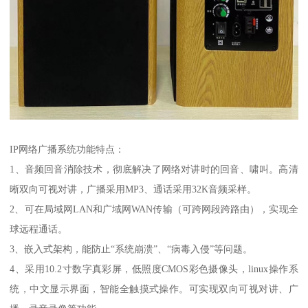
IP网络广播系统功能特点：
1、音频回音消除技术，彻底解决了网络对讲时的回音、啸叫。高清
晰双向可视对讲，广播采用MP3、通话采用32K音频采样。
2、可在局域网LAN和广域网WAN传输（可跨网段跨路由），实现全
球远程通话。
3、嵌入式架构，能防止“系统崩溃”、“病毒入侵”等问题。
4、采用10.2寸数字真彩屏，低照度CMOS彩色摄像头，linux操作系
统，中文显示界面，智能全触摸式操作。可实现双向可视对讲、广