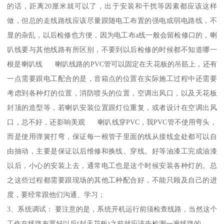
的话，距离20厘米就可以了，出于安装和干扰等因素都应该这样
做，但总的走线路线应该尽量跟随电工布置的强电或弱电路线，不
显的杂乱，以后检修也方便，因为电工布a线一般会留检修口的，喇
叭线要与其他线路有所区别，不要到以后检修的时候都不知道哪一
根是喇叭线 喇叭线路的PVC管可以固定在天花板的吊筋上，还有
一点需要跟电工配合的是，音箱点的位置在实际施工过程中还需要
考虑到各种灯的位置，消防喷头的位置，空调出风口，以及天花板
封顶的造型等，若喇叭安装位置跟灯位重复，或者设计在空调出风
口，总不好，还影响美观 喇叭线穿PVC，我PVC管不使用弯头，
而是使用弹簧打弯，保证每一根管子里面的线从接线盒处都可以自
由抽动，主要是保证以后维修和换线、穿线。好等油漆工完成油漆
以后，小心的安装上去，通常电工也是这个时候安装各种灯的。总
之这些过程都需要跟现场的其他工种配合好，不能只顾及自己的进
度，要经常跟他们沟通、学习；
3、系统调试： 要注意的是，系统开机运行前须检查线路，当然这个
工作在线路布置好以后(封天花板)之前就应该先检测一遍线路的。