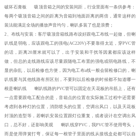
破坏石膏板 吸顶音箱之间的安装间距，行业里面有一条供参考：
每两个吸顶音箱之间的距离为音箱到地面距离的两倍，通常这样的
装法能满足全场的播放声音均匀，喇叭多装了也是浪费；
2、布线与安装：客厅吸顶音箱线路布设好跟电工布线一起做，但喇
叭线是弱电，应该跟电工的强电(AC220V)不要靠得太近，穿PVC管
的话，距离20厘米就可以了，出于安装和干扰等因素都应该这样
做，但总的走线路线应该尽量跟随电工布置的强电或弱电路线，不
显的杂乱，以后检修也方便，因为电工布a线一般会留检修口的，喇
叭线要与其他线路有所区别，不要到以后检修的时候都不知道哪一
根是喇叭线 喇叭线路的PVC管可以固定在天花板的吊筋上，还有
一点需要跟电工配合的是，音箱点的位置在实际施工过程中还需要
考虑到各种灯的位置，消防喷头的位置，空调出风口，以及天花板
封顶的造型等，若喇叭安装位置跟灯位重复，或者设计在空调出风
口，总不好，还影响美观 喇叭线穿PVC，我PVC管不使用弯头，
而是使用弹簧打弯，保证每一根管子里面的线从接线盒处都可以自