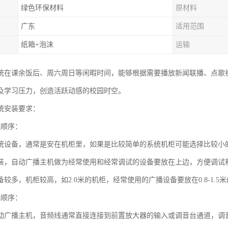
绿色环保材料
原材料
广东
适用范围
纸箱+泡沫
运输
统在课余饭后、周六周日等闲暇时间，能够根据需要播放新闻联播、点歌
及学习压力，创造活跃动感的校园时空。
统安装要求：
装顺序：
统设备，通常是安在机柜里，如果是比较简单的系统机柜可能选择比较小的
装，自动广播主机做为经常使用和经常调试的设备要放在上边，方便调试
较多，机柜较高，如2.0米的机柜，经常使用的广播设备要放在0.8-1.
接顺序：
动广播主机，音频线通常直接连接到前置放大器的输入或调音台通道，调