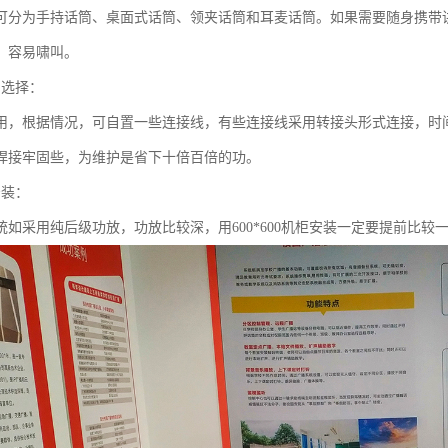
可分为手持话筒、桌面式话筒、领夹话筒和耳麦话筒。如果需要随身携带
，容易啸叫。
的选择：
用，根据情况，可自置一些连接线，有些连接线采用转接头形式连接，时
焊接牢固些，为维护是省下十倍百倍的功。
安装：
统如采用纯后级功放，功放比较深，用600*600机柜安装一定要提前比