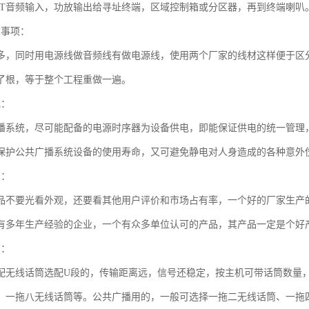
PUT音频输入，功放输出给寻址终端，区域控制箱或分区器，再到终端喇叭
意事项：
多，同时用电源线做音频线有做电源线，使用两个厂家的线材这样便于区
了根，等于整个工程重做一遍。
电：
播系统，尽可能配备的电源时序器为设备供电，即能保证供电的统一管理
保护公共广播系统设备的使用寿命，又可避免静电对人身造成的各种意外
购：
品不要光看外观，还要看其他用户评价和市场占有率，一个好的厂家生产
有多年生产经验的企业，一个有众多单位认可的产品，其产品一定是个好
筒：
配无线话筒选配U段的，传输距离远，信号还稳定，按主机可带话筒数量
、一拖八无线话筒等。公共广播用的，一般可选择一拖二无线话筒、一拖