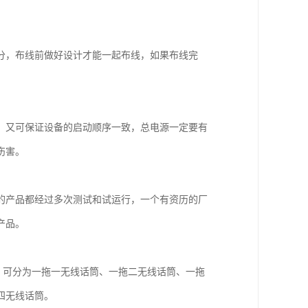
。
分，布线前做好设计才能一起布线，如果布线完
，又可保证设备的启动顺序一致，总电源一定要有
伤害。
的产品都经过多次测试和试运行，一个有资历的厂
产品。
，可分为一拖一无线话筒、一拖二无线话筒、一拖
四无线话筒。