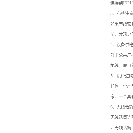
连接到IN
3、布线注
如果布线较
毕，发现少
4、设备供
对于公共广
地线，即可
5、设备选
任何一个产
家、一个具
6、无线话
无线话筒选
四无线话筒