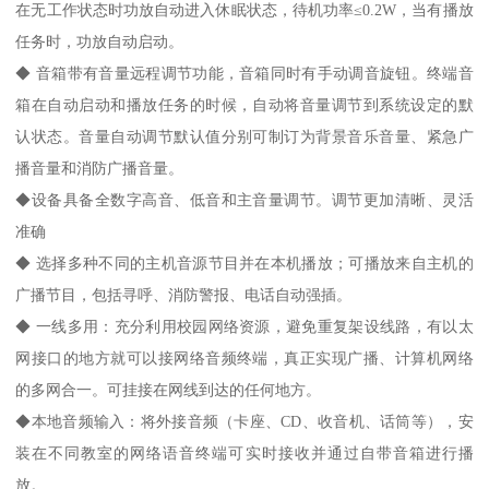
在无工作状态时功放自动进入休眠状态，待机功率≤0.2W，当有播放
任务时，功放自动启动。
◆ 音箱带有音量远程调节功能，音箱同时有手动调音旋钮。终端音
箱在自动启动和播放任务的时候，自动将音量调节到系统设定的默
认状态。音量自动调节默认值分别可制订为背景音乐音量、紧急广
播音量和消防广播音量。
◆设备具备全数字高音、低音和主音量调节。调节更加清晰、灵活
准确
◆ 选择多种不同的主机音源节目并在本机播放；可播放来自主机的
广播节目，包括寻呼、消防警报、电话自动强插。
◆ 一线多用：充分利用校园网络资源，避免重复架设线路，有以太
网接口的地方就可以接网络音频终端，真正实现广播、计算机网络
的多网合一。可挂接在网线到达的任何地方。
◆本地音频输入：将外接音频（卡座、CD、收音机、话筒等），安
装在不同教室的网络语音终端可实时接收并通过自带音箱进行播
放。