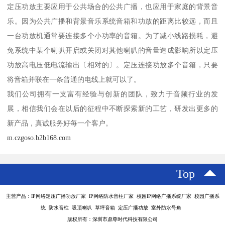
定压功放主要应用于公共场合的公共广播，也应用于家庭的背景音
乐。因为公共广播和背景音乐系统音箱和功放的距离比较远，而且
一台功放机通常要连接多个小功率的音箱。为了减小线路损耗，避
免系统中某个喇叭开启或关闭对其他喇叭的音量造成影响所以定压
功放高电压低电流输出〔相对的〕。定压连接功放多个音箱，只要
将音箱并联在一条普通的电线上就可以了。
我们公司拥有一支富有经验与创新的团队，致力于音频行业的发
展，相信我们会在以后的征程中不断探索新的工艺，研发出更多的
新产品，真诚服务好每一个客户。
m.czgoso.b2b168.com
Top
主营产品：IP网络定压广播功放厂家 IP网络防水音柱厂家 校园IP网络广播系统厂家 校园广播系
统 防水音柱 吸顶喇叭 草坪音箱 定压广播功放 室外防水号角
版权所有：深圳市鼎尊时代科技有限公司