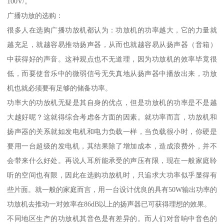
100V/。
广播功放的选购：
很多人在选购广播功放机都认为：功放机的功率越大，它的力量就
越充足，就越容易推动扬声器，从而也就越容易从扬声器（音箱）
中获得好的声音。这种观点也不无道理，因为功放机的效率毕竟很
低，而要使音乐中的微弱信号无失真地从扬声器中播放出来，功放
机也就必须要有足够的储备功率。
功率大的功放机无疑是其自身的优点，但是功放机的功率是不是越
大越好呢？这就得综合考虑各方面的因素。就功率而言，功放机和
扬声器的关系就如发电机和电力负载一样，当负载很小时，你硬是
要用一台超级的发电机，其结果除了增加成本，造成浪费外，并不
会带来什么好处。再说人耳所能承受的声压有限，现在一般家庭聆
听的空间也有限，因此在选购功放机时，只追求大功率似乎显得有
些片面。就一般的家庭而言，用一台设计优良的具有50W输出功率的
功放机去推动一对效率在86dB以上的扬声器已可获得理想的效果。
不同地区生产的功放机其音色是有差异的。而人们对音响中音色的