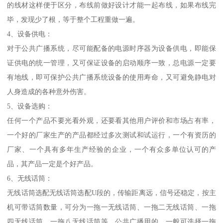
的线材这样便于区分，布线前做好设计才能一起布线，如果布线完
毕，发现少了根，等于整个工程重做一遍。
4、设备供电：
对于公共广播系统，尽可能配备的电源时序器为设备供电，即能保
证供电的统一管理，又可保证设备的启动顺序一致，总电源一定要
有地线，即可保护公共广播系统设备的使用寿命，又可避免静电对
人身造成的各种意外伤害。
5、设备选购：
任何一个产品不要光看外观，还要看其他用户评价和市场占有率，
一个好的厂家生产的产品都经过多次测试和试运行，一个有资历的
厂家、一个具有多年生产经验的企业，一个有众多单位认可的产
品，其产品一定是个好产品。
6、无线话筒：
无线话筒选配无线话筒选配U段的，传输距离远，信号还稳定，按主
机可带话筒数量，可分为一拖一无线话筒、一拖二无线话筒、一拖
四无线话筒、一拖八无线话筒等。公共广播用的，一般可选择一拖