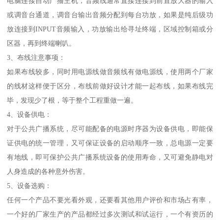
电脑连接自动广播主机，音频线通常直接连接到前置放大器的输入
或调音台通道，调音台输出音频分配到每台功放，如果是纯后级功
放连接到INPUT音频输入，功放输出给寻址终端，区域控制箱或分
区器，再到终端喇叭。
3、布线注意事项：
如果布线较多，同时用电源线做音频线有做电源线，使用两个厂家
的线材这样便于区分，布线前做好设计才能一起布线，如果布线完
毕，发现少了根，等于整个工程重做一遍。
4、设备供电：
对于公共广播系统，尽可能配备的电源时序器为设备供电，即能保
证供电的统一管理，又可保证设备的启动顺序一致，总电源一定要
有地线，即可保护公共广播系统设备的使用寿命，又可避免静电对
人身造成的各种意外伤害。
5、设备选购：
任何一个产品不要光看外观，还要看其他用户评价和市场占有率，
一个好的厂家生产的产品都经过多次测试和试运行，一个有资历的