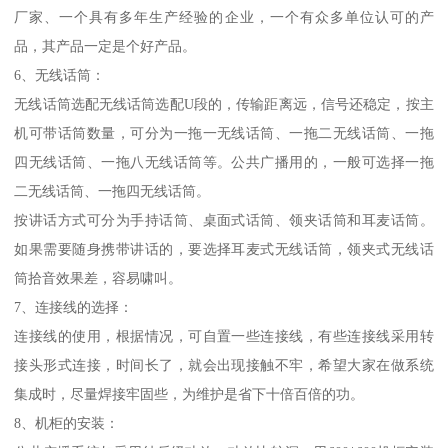
厂家、一个具有多年生产经验的企业，一个有众多单位认可的产
品，其产品一定是个好产品。
6、无线话筒：
无线话筒选配无线话筒选配U段的，传输距离远，信号还稳定，按主
机可带话筒数量，可分为一拖一无线话筒、一拖二无线话筒、一拖
四无线话筒、一拖八无线话筒等。公共广播用的，一般可选择一拖
二无线话筒、一拖四无线话筒。
按讲话方式可分为手持话筒、桌面式话筒、领夹话筒和耳麦话筒。
如果需要随身携带讲话的，要选择耳麦式无线话筒，领夹式无线话
筒拾音效果差，容易啸叫。
7、连接线的选择：
连接线的使用，根据情况，可自置一些连接线，有些连接线采用转
接头形式连接，时间长了，就会出现接触不牢，希望大家在做系统
集成时，尽量焊接牢固些，为维护是省下十倍百倍的功。
8、机柜的安装：