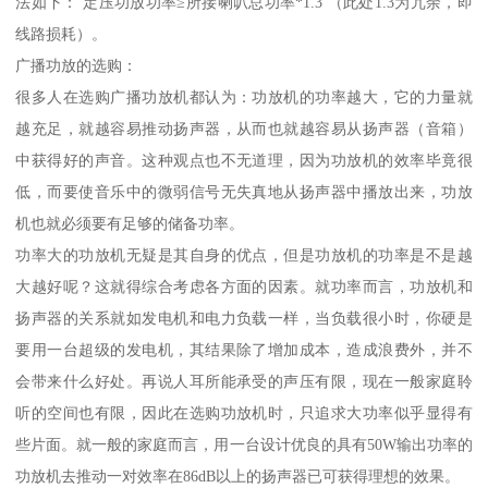
法如下： 定压功放功率≥所接喇叭总功率*1.3 （此处1.3为冗余，即
线路损耗）。
广播功放的选购：
很多人在选购广播功放机都认为：功放机的功率越大，它的力量就
越充足，就越容易推动扬声器，从而也就越容易从扬声器（音箱）
中获得好的声音。这种观点也不无道理，因为功放机的效率毕竟很
低，而要使音乐中的微弱信号无失真地从扬声器中播放出来，功放
机也就必须要有足够的储备功率。
功率大的功放机无疑是其自身的优点，但是功放机的功率是不是越
大越好呢？这就得综合考虑各方面的因素。就功率而言，功放机和
扬声器的关系就如发电机和电力负载一样，当负载很小时，你硬是
要用一台超级的发电机，其结果除了增加成本，造成浪费外，并不
会带来什么好处。再说人耳所能承受的声压有限，现在一般家庭聆
听的空间也有限，因此在选购功放机时，只追求大功率似乎显得有
些片面。就一般的家庭而言，用一台设计优良的具有50W输出功率的
功放机去推动一对效率在86dB以上的扬声器已可获得理想的效果。